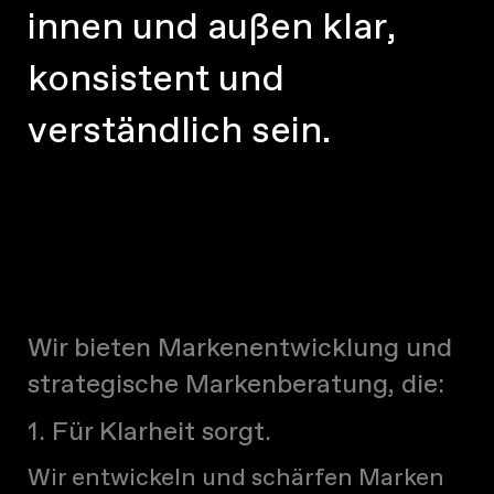
i
n
n
e
n
u
n
d
a
u
ß
e
n
k
l
a
r
,
k
o
n
s
i
s
t
e
n
t
u
n
d
v
e
r
s
t
ä
n
d
l
i
c
h
s
e
i
n
.
Wir bieten Markenentwicklung und
strategische Markenberatung, die:
1. Für Klarheit sorgt.
Wir entwickeln und schärfen Marken