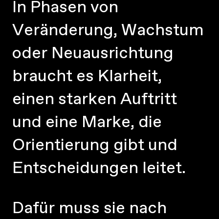
I
n
P
h
a
s
e
n
v
o
n
V
e
r
ä
n
d
e
r
u
n
g
,
W
a
c
h
s
t
u
m
o
d
e
r
N
e
u
a
u
s
r
i
c
h
t
u
n
g
b
r
a
u
c
h
t
e
s
K
l
a
r
h
e
i
t
,
e
i
n
e
n
s
t
a
r
k
e
n
A
u
f
t
r
i
t
t
u
n
d
e
i
n
e
M
a
r
k
e
,
d
i
e
O
r
i
e
n
t
i
e
r
u
n
g
g
i
b
t
u
n
d
E
n
t
s
c
h
e
i
d
u
n
g
e
n
l
e
i
t
e
t
.
D
a
f
ü
r
m
u
s
s
s
i
e
n
a
c
h